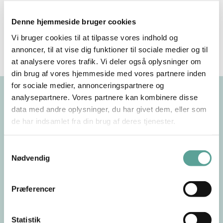
Virksomheder oplever ofte færre sygedage og en
mere stabil arbejdsdag, når medarbejderne får
Denne hjemmeside bruger cookies
adgang til regelmæssig behandling. Det skaber
Vi bruger cookies til at tilpasse vores indhold og
gladere teams, bedre arbejdsglæde og et stærkere
annoncer, til at vise dig funktioner til sociale medier og til
arbejdsmiljø.
at analysere vores trafik. Vi deler også oplysninger om
din brug af vores hjemmeside med vores partnere inden
for sociale medier, annonceringspartnere og
Finansiering og skat –
analysepartnere. Vores partnere kan kombinere disse
fleksible modeller for enhver
data med andre oplysninger, du har givet dem, eller som
virksomhed
de har indsamlet fra din brug af deres tjenester.
Samtykkevalg
Nødvendig
En virksomhedsordning kan finansieres på flere
måder, og I kan vælge den model, der passer
bedst til jeres budget og struktur. Derudover
Præferencer
kan udgiften være fradragsberettiget, når
ordningen forebygger eller behandler
arbejdsrelaterede skader.
Statistik