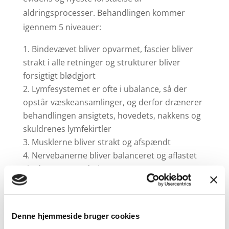
aldringsprocesser. Behandlingen kommer
igennem 5 niveauer:
Bindevævet bliver opvarmet, fascier bliver
strakt i alle retninger og strukturer bliver
forsigtigt blødgjort
Lymfesystemet er ofte i ubalance, så der
opstår væskeansamlinger, og derfor drænerer
behandlingen ansigtets, hovedets, nakkens og
skuldrenes lymfekirtler
Musklerne bliver strakt og afspændt
Nervebanerne bliver balanceret og aflastet
via den neurosedative massage
Huden bliver blødgjort og rynker smeltet
Behandlingen afslapper og afstresser både
Denne hjemmeside bruger cookies
fysisk, mentalt og emotionelt – og oveni er der