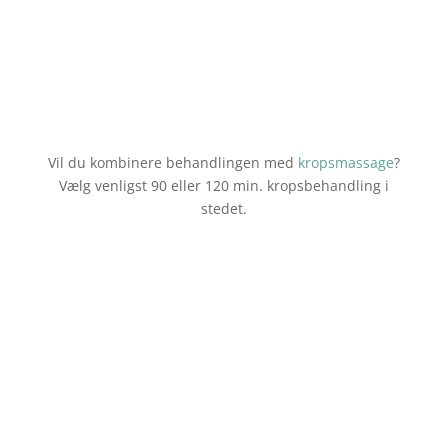
trækninger bliver dæmpet, og du
slipper stress i krop og sind.
Vil du kombinere behandlingen med
kropsmassage
?
Vælg venligst 90 eller 120 min. kropsbehandling i
stedet.