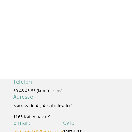
Navn
Efternavn
Email
Mobil nr.
Tilmeld
Telefon
30 43 43 53
(kun for sms)
Adresse
Nørregade 41, 4. sal (elevator)
1165 København K
E-mail:
CVR:
berelaxed.dk@gmail.com
39374188