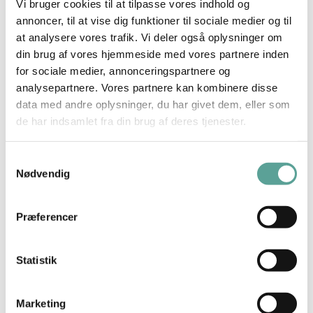
de kosmetiske effekter: Halsen bliver længere,
Vi bruger cookies til at tilpasse vores indhold og
annoncer, til at vise dig funktioner til sociale medier og til
eventuel dobbelthage bliver mindre, slappe
at analysere vores trafik. Vi deler også oplysninger om
muskler bliver stimuleret og vitaliseret, huden
din brug af vores hjemmeside med vores partnere inden
bliver glattere og eventuelle hævelser bliver
for sociale medier, annonceringspartnere og
udlignet.
analysepartnere. Vores partnere kan kombinere disse
data med andre oplysninger, du har givet dem, eller som
de har indsamlet fra din brug af deres tjenester.
Vælg mellem 45 og 60
minutters massage
Samtykkevalg
Nødvendig
Præferencer
45 minutters anti-stress
ansigtsmassage:
Statistik
Er det rette valg for dig, der har brug
for en hypnotiserende massage, der
Marketing