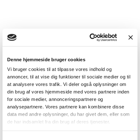
Nakken og skuldrene er nogle af de steder, vi oftest
Denne hjemmeside bruger cookies
spænder op – uden at lægge mærke til det.
Vi bruger cookies til at tilpasse vores indhold og
annoncer, til at vise dig funktioner til sociale medier og til
Det sker typisk, når vi: Sidder længe foran en skærm,
at analysere vores trafik. Vi deler også oplysninger om
bærer på ansvar eller uro i kroppen.
din brug af vores hjemmeside med vores partnere inden
for sociale medier, annonceringspartnere og
analysepartnere. Vores partnere kan kombinere disse
data med andre oplysninger, du har givet dem, eller som
de har indsamlet fra din brug af deres tjenester.
Samtykkevalg