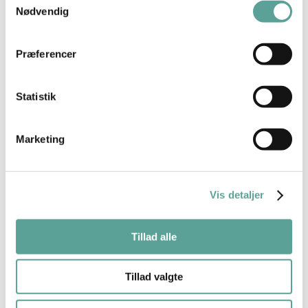
Nødvendig
Præferencer
Statistik
Marketing
Nakken bærer hovedets vægt hele dagen, og
spændinger her kan føre til hovedpine, træthed,
Vis detaljer
dårlig holdning og mental uro.
I dette korte kursus lærer du, hvordan du med
blid
berøring
kan: Løsne spændinger, berolige
Tillad alle
nervesystemet, skabe ro og tilstedeværelse – både
for dig selv og din massagepartner.
Tillad valgte