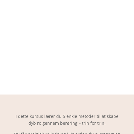
én, du holder af.
Kurserne er skabt til par, venner og familier.
De fo
regår
på engelsk
– i et simpelt og rolig
sprog, som alle kan følge med i.
Til dig, der længes efter mere ro, kontakt og
omsorg i hverdagen.
I dette kursus lærer du 5 enkle metoder til at skabe
dyb ro gennem berøring – trin for trin.